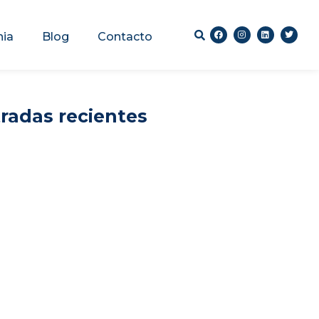
nia
Blog
Contacto
radas recientes
 Generativa revoluciona la
La inteligencia artificial re