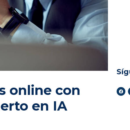
atenci
La int
trans
empr
client
parecí
grande
Sí
s online con
erto en IA