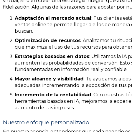
virtual, sino en crear una estrategia integral que abarq
fidelización. Algunas de las razones para apostar por n
Adaptación al mercado actual
: Tus clientes es
ventas online te permite llegar a ellos de manera 
buscan.
Optimización de recursos
: Analizamos tu situa
que maximiza el uso de tus recursos para obtener
Estrategias basadas en datos
: Utilizamos la IA 
aumenten las probabilidades de conversión. Esto s
fundamentadas en información real y confiable.
Mayor alcance y visibilidad
: Te ayudamos a posi
adecuadas, incrementando la exposición de tus pr
Incremento de la rentabilidad
: Con nuestras té
herramientas basadas en IA, mejoramos la experien
aumento de tus ingresos.
Nuestro enfoque personalizado
En nuestra agencia, entendemos que cada negocio es ún